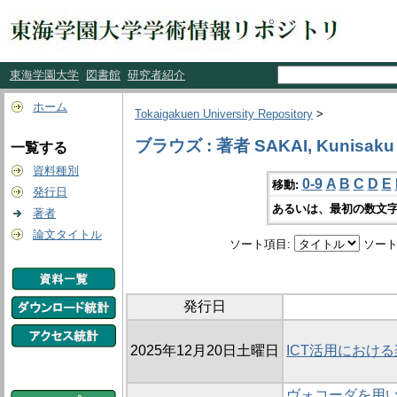
東海学園大学
図書館
研究者紹介
ホーム
Tokaigakuen University Repository
>
ブラウズ : 著者 SAKAI, Kunisaku
一覧する
資料種別
0-9
A
B
C
D
E
移動:
発行日
あるいは、最初の数文字
著者
論文タイトル
ソート項目:
ソート
発行日
2025年12月20日土曜日
ICT活用におけ
ヴォコーダを用