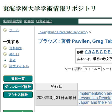
東海学園大学
図書館
研究者紹介
ホーム
Tokaigakuen University Repository
>
ブラウズ : 著者 Pawilen, Greg Ta
一覧する
資料種別
0-9
A
B
C
D
E
移動:
発行日
あるいは、最初の数文字
著者
論文タイトル
ソート項目:
ソート
発行日
Implementation an
2023年3月31日金曜日
Lessons to Develop 
Japan and the Phil