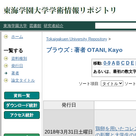
東海学園大学
図書館
研究者紹介
ホーム
Tokaigakuen University Repository
>
ブラウズ : 著者 OTANI, Kayo
一覧する
資料種別
0-9
A
B
C
D
E
移動:
発行日
あるいは、最初の数文字
著者
論文タイトル
ソート項目:
ソート
発行日
鶏卵を用いたコレ
2018年3月31日土曜日
の影響と大学生の