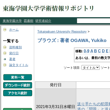
東海学園大学
図書館
研究者紹介
ホーム
Tokaigakuen University Repository
>
ブラウズ : 著者 OGAWA, Yukiko
一覧する
資料種別
0-9
A
B
C
D
E
移動:
発行日
あるいは、最初の数文字
著者
論文タイトル
ソート項目:
ソート
発行日
送り手たちの犯罪
2021年3月31日水曜日
道の「問題」と送