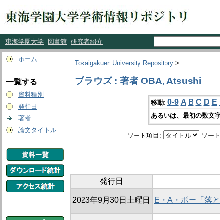
東海学園大学
図書館
研究者紹介
ホーム
Tokaigakuen University Repository
>
ブラウズ : 著者 OBA, Atsushi
一覧する
資料種別
0-9
A
B
C
D
E
移動:
発行日
あるいは、最初の数文字
著者
論文タイトル
ソート項目:
ソート
発行日
2023年9月30日土曜日
E・A・ポー「落