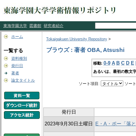
東海学園大学
図書館
研究者紹介
ホーム
Tokaigakuen University Repository
>
ブラウズ : 著者 OBA, Atsushi
一覧する
資料種別
0-9
A
B
C
D
E
移動:
発行日
あるいは、最初の数文字
著者
論文タイトル
ソート項目:
ソート
発行日
2023年9月30日土曜日
E・A・ポー「落