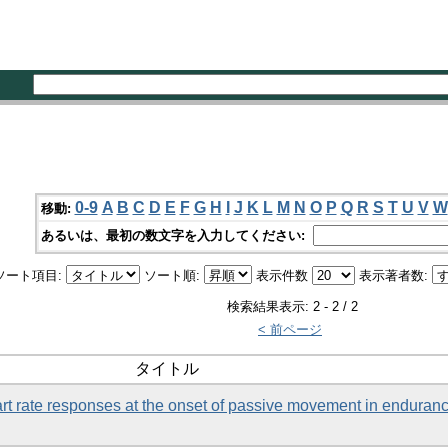
0-9
A
B
C
D
E
F
G
H
I
J
K
L
M
N
O
P
Q
R
S
T
U
V
W
移動:
あるいは、最初の数文字を入力してください:
ソート項目:
ソート順:
表示件数
表示著者数:
検索結果表示: 2 - 2 / 2
< 前ページ
タイトル
art rate responses at the onset of passive movement in enduran