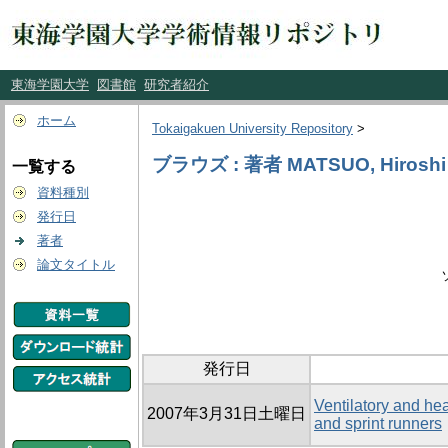
東海学園大学
図書館
研究者紹介
ホーム
Tokaigakuen University Repository
>
ブラウズ : 著者 MATSUO, Hiroshi
一覧する
資料種別
発行日
著者
論文タイトル
発行日
Ventilatory and he
2007年3月31日土曜日
and sprint runners