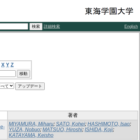
詳細検索
English
X
Y
Z
著者
MIYAMURA, Miharu
;
SATO, Kohei
;
HASHIMOTO, Isao
;
ce-
YUZA, Nobuo
;
MATSUO, Hiroshi
;
ISHIDA, Koji
;
KATAYAMA, Keisho