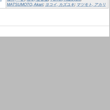
MATSUMOTO, Akari
;
ヨコイ, カズユキ
;
マツモト, アカリ