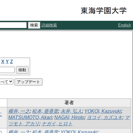
詳細検索
English
X
Y
Z
著者
横井, 一之
;
松本, 亜香里
;
永井, 弘人
;
YOKOI, Kazuyuki
;
に
MATSUMOTO, Akari
;
NAGAI, Hiroto
;
ヨコイ, カズユキ
;
マ
ツモト, アカリ
;
ナガイ, ヒロト
の
横井, 一之
;
松本, 亜香里
;
YOKOI, Kazuyuki
;