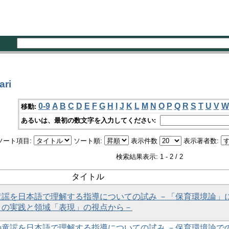
ri
0-9
A
B
C
D
E
F
G
H
I
J
K
L
M
N
O
P
Q
R
S
T
U
V
W
移動:
あるいは、最初の数文字を入力してください:
ソート項目:
ソート順:
表示件数
表示著者数:
検索結果表示: 1 - 2 / 2
タイトル
童謡を日本語で理解する指導についての試み －「保育環境論」
りの実践と領域「表現」の視点から－
の童謡を日本語で理解する指導についての試み －保育環境論で