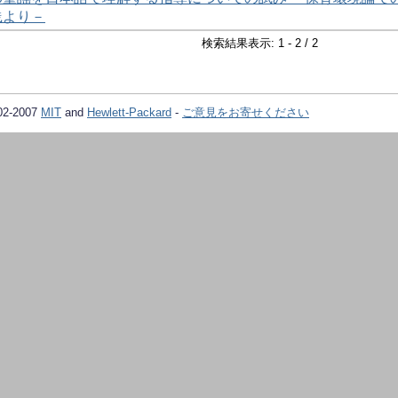
践より－
検索結果表示: 1 - 2 / 2
02-2007
MIT
and
Hewlett-Packard
-
ご意見をお寄せください