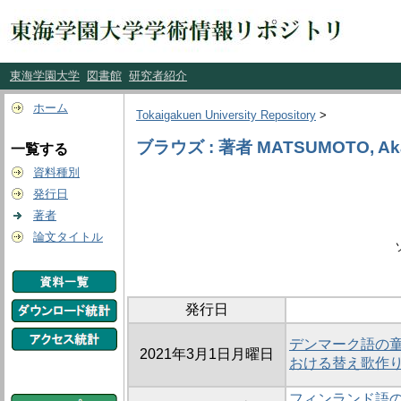
東海学園大学
図書館
研究者紹介
ホーム
Tokaigakuen University Repository
>
ブラウズ : 著者 MATSUMOTO, Aka
一覧する
資料種別
発行日
著者
論文タイトル
発行日
デンマーク語の
2021年3月1日月曜日
おける替え歌作
フィンランド語