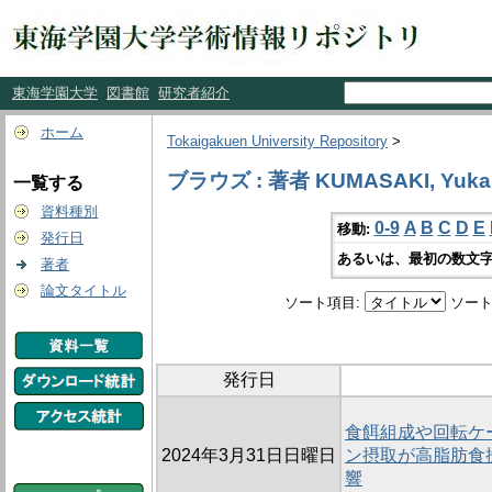
東海学園大学
図書館
研究者紹介
ホーム
Tokaigakuen University Repository
>
ブラウズ : 著者 KUMASAKI, Yuka
一覧する
資料種別
0-9
A
B
C
D
E
移動:
発行日
あるいは、最初の数文字
著者
論文タイトル
ソート項目:
ソート
発行日
食餌組成や回転ケ
2024年3月31日日曜日
ン摂取が高脂肪食
響