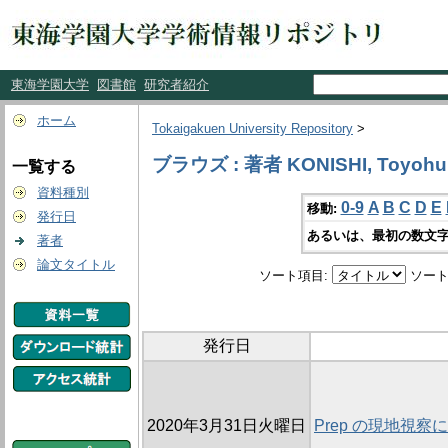
東海学園大学
図書館
研究者紹介
ホーム
Tokaigakuen University Repository
>
ブラウズ : 著者 KONISHI, Toyohu
一覧する
資料種別
0-9
A
B
C
D
E
移動:
発行日
あるいは、最初の数文字
著者
論文タイトル
ソート項目:
ソート
発行日
2020年3月31日火曜日
Prep の現地視