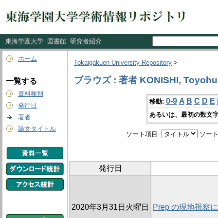
東海学園大学
図書館
研究者紹介
ホーム
Tokaigakuen University Repository
>
ブラウズ : 著者 KONISHI, Toyohu
一覧する
資料種別
0-9
A
B
C
D
E
移動:
発行日
あるいは、最初の数文字
著者
論文タイトル
ソート項目:
ソート
発行日
2020年3月31日火曜日
Prep の現地視