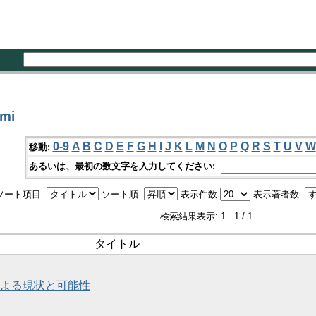
mi
0-9
A
B
C
D
E
F
G
H
I
J
K
L
M
N
O
P
Q
R
S
T
U
V
W
移動:
あるいは、最初の数文字を入力してください:
ソート項目:
ソート順:
表示件数
表示著者数:
検索結果表示: 1 - 1 / 1
タイトル
察による現状と可能性