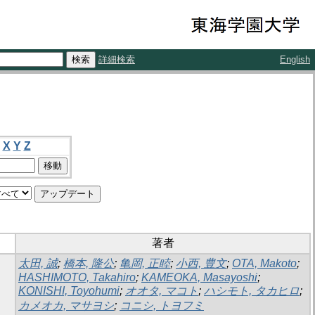
詳細検索
English
X
Y
Z
著者
太田, 誠
;
橋本, 隆公
;
亀岡, 正睦
;
小西, 豊文
;
OTA, Makoto
;
HASHIMOTO, Takahiro
;
KAMEOKA, Masayoshi
;
KONISHI, Toyohumi
;
オオタ, マコト
;
ハシモト, タカヒロ
;
カメオカ, マサヨシ
;
コニシ, トヨフミ