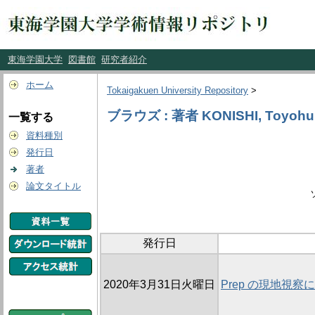
東海学園大学
図書館
研究者紹介
ホーム
Tokaigakuen University Repository
>
ブラウズ : 著者 KONISHI, Toyohu
一覧する
資料種別
発行日
著者
論文タイトル
発行日
2020年3月31日火曜日
Prep の現地視