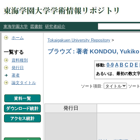
東海学園大学
図書館
研究者紹介
ホーム
Tokaigakuen University Repository
>
ブラウズ : 著者 KONDOU, Yukiko
一覧する
資料種別
0-9
A
B
C
D
E
移動:
発行日
あるいは、最初の数文字
著者
論文タイトル
ソート項目:
ソート
発行日