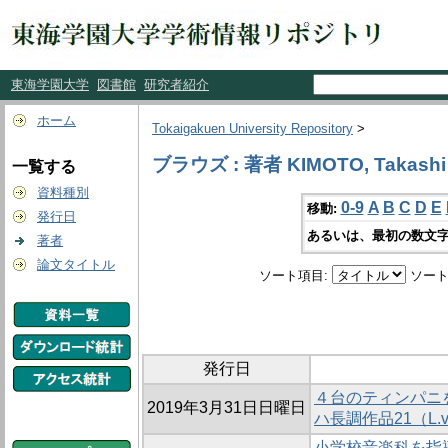
東海学園大学
図書館
研究者紹介
ホーム
Tokaigakuen University Repository
>
ブラウズ : 著者 KIMOTO, Takashi
一覧する
資料種別
0-9
A
B
C
D
E
移動:
発行日
あるいは、最初の数文字
著者
論文タイトル
ソート項目:
ソート
発行日
４台のティンパニを
2019年3月31日日曜日
ハ長調作品21（L.
小学校音楽科を指