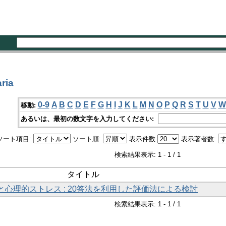
ria
0-9
A
B
C
D
E
F
G
H
I
J
K
L
M
N
O
P
Q
R
S
T
U
V
W
移動:
あるいは、最初の数文字を入力してください:
ソート項目:
ソート順:
表示件数
表示著者数:
検索結果表示: 1 - 1 / 1
タイトル
心理的ストレス : 20答法を利用した評価法による検討
検索結果表示: 1 - 1 / 1