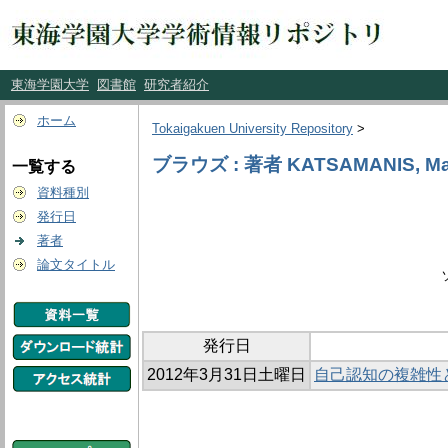
東海学園大学
図書館
研究者紹介
ホーム
Tokaigakuen University Repository
>
ブラウズ : 著者 KATSAMANIS, Ma
一覧する
資料種別
発行日
著者
論文タイトル
発行日
2012年3月31日土曜日
自己認知の複雑性と