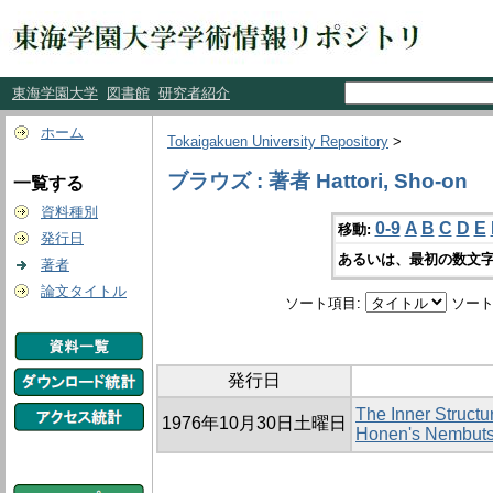
東海学園大学
図書館
研究者紹介
ホーム
Tokaigakuen University Repository
>
ブラウズ : 著者 Hattori, Sho-on
一覧する
資料種別
0-9
A
B
C
D
E
移動:
発行日
あるいは、最初の数文字
著者
論文タイトル
ソート項目:
ソート
発行日
The Inner Structu
1976年10月30日土曜日
Honen's Nembut