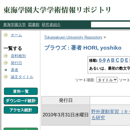
東海学園大学
図書館
研究者紹介
ホーム
Tokaigakuen University Repository
>
ブラウズ : 著者 HORI, yoshiko
一覧する
資料種別
0-9
A
B
C
D
E
移動:
発行日
あるいは、最初の数文字
著者
論文タイトル
ソート項目:
ソート
発行日
野外運動実習（キ
2010年3月31日水曜日
る研究