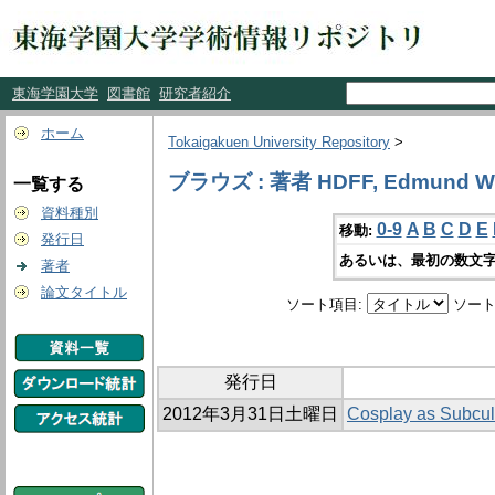
東海学園大学
図書館
研究者紹介
ホーム
Tokaigakuen University Repository
>
ブラウズ : 著者 HDFF, Edmund W
一覧する
資料種別
0-9
A
B
C
D
E
移動:
発行日
あるいは、最初の数文字
著者
論文タイトル
ソート項目:
ソート
発行日
2012年3月31日土曜日
Cosplay as Subcul