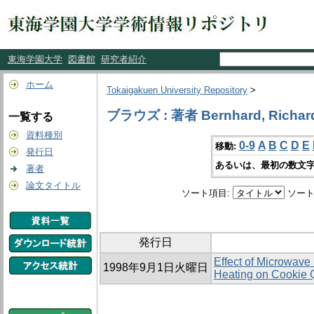
東海学園大学
図書館
研究者紹介
ホーム
Tokaigakuen University Repository
>
ブラウズ : 著者 Bernhard, Richard
一覧する
資料種別
0-9
A
B
C
D
E
移動:
発行日
あるいは、最初の数文字
著者
論文タイトル
ソート項目:
ソート
発行日
Effect of Microwave 
1998年9月1日火曜日
Heating on Cookie Q