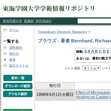
東海学園大学
図書館
研究者紹介
ホーム
Tokaigakuen University Repository
>
ブラウズ : 著者 Bernhard, Richard
一覧する
資料種別
0-9
A
B
C
D
E
移動:
発行日
あるいは、最初の数文字
著者
論文タイトル
ソート項目:
ソート
発行日
Effect of Microwave 
1998年9月1日火曜日
Heating on Cookie Q