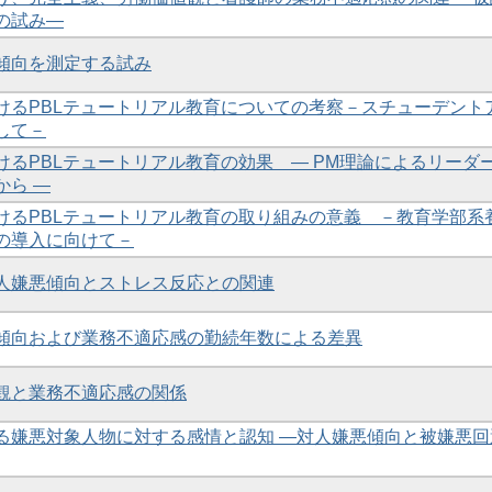
の試み―
傾向を測定する試み
けるPBLテュートリアル教育についての考察－スチューデント
して－
けるPBLテュートリアル教育の効果 ― PM理論によるリーダ
から ―
けるPBLテュートリアル教育の取り組みの意義 －教育学部系
の導入に向けて－
人嫌悪傾向とストレス反応との関連
傾向および業務不適応感の勤続年数による差異
観と業務不適応感の関係
る嫌悪対象人物に対する感情と認知 ―対人嫌悪傾向と被嫌悪回