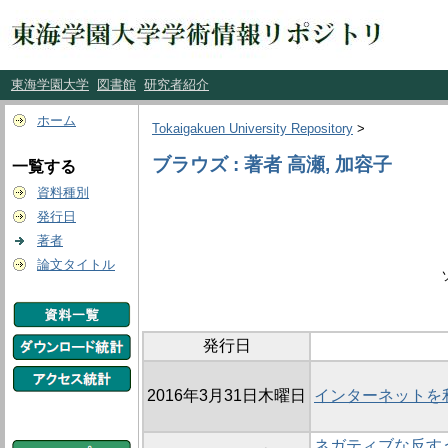
東海学園大学
図書館
研究者紹介
ホーム
Tokaigakuen University Repository
>
ブラウズ : 著者 高瀬, 加容子
一覧する
資料種別
発行日
著者
論文タイトル
発行日
2016年3月31日木曜日
インターネットを
ネガティブな反す