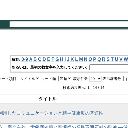
0-9
A
B
C
D
E
F
G
H
I
J
K
L
M
N
O
P
Q
R
S
T
U
V
W
移動:
あるいは、最初の数文字を入力してください:
ソート項目:
ソート順:
表示件数
表示著者数:
検索結果表示: 1 - 14 / 14
タイトル
利用したコミュニケーションと精神健康度の関連性
う、完全主義、労働価値観と看護師の業務不適応感の関連 ―仮