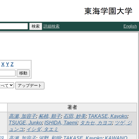
詳細検索
English
X
Y
Z
著者
高瀬, 加容子
;
柘植, 順子
;
石田, 妙美
;
TAKASE, Kayoko
;
TSUGE, Junko
;
ISHIDA, Taemi
;
タカセ, カヨコ
;
ツゲ, ジ
ュンコ
;
イシダ, タエミ
説
高瀬, 加容子
;
河野, 和明
;
TAKASE, Kayoko
;
KAWANO,