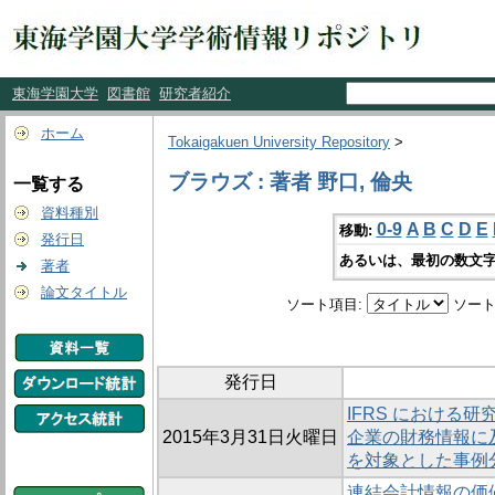
東海学園大学
図書館
研究者紹介
ホーム
Tokaigakuen University Repository
>
ブラウズ : 著者 野口, 倫央
一覧する
資料種別
0-9
A
B
C
D
E
移動:
発行日
あるいは、最初の数文字
著者
論文タイトル
ソート項目:
ソート
発行日
IFRS における
2015年3月31日火曜日
企業の財務情報に
を対象とした事例
連結会計情報の価