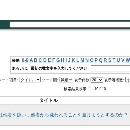
0-9
A
B
C
D
E
F
G
H
I
J
K
L
M
N
O
P
Q
R
S
T
U
V
W
移動:
あるいは、最初の数文字を入力してください:
ソート項目:
ソート順:
表示件数
表示著者数:
検索結果表示: 1 - 10 / 10
タイトル
は他者を嫌い，他者から嫌われることを避けようとするのか？