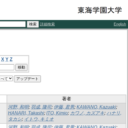
詳細検索
English
X
Y
Z
著者
河野, 和明
;
羽成, 隆司
;
伊藤, 君男
;
KAWANO, Kazuaki
;
HANARI, Takashi
;
ITO, Kimio
;
カワノ, カズアキ
;
ハナリ,
タカシ
;
イトウ, キミオ
河野, 和明
;
羽成, 隆司
;
伊藤, 君男
;
KAWANO, Kazuaki
;