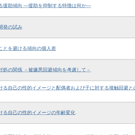
る援助傾向 ―援助を抑制する特徴は何か―
開発の試み
ことを避ける傾向の個人差
対処の関係 －被嫌悪回避傾向を考慮して－
ける自己の性的イメージと配偶者および子に対する接触回避と
ける自己の性的イメージの年齢変化