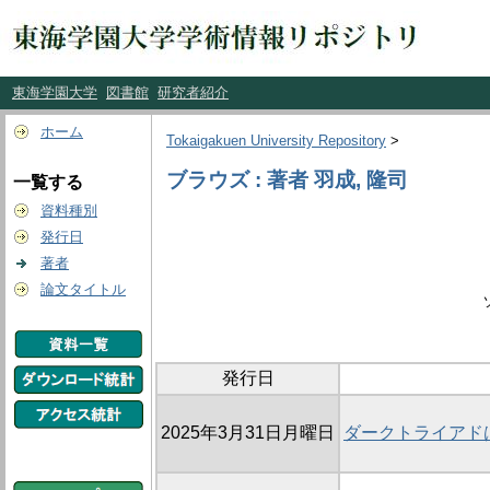
東海学園大学
図書館
研究者紹介
ホーム
Tokaigakuen University Repository
>
ブラウズ : 著者 羽成, 隆司
一覧する
資料種別
発行日
著者
論文タイトル
発行日
2025年3月31日月曜日
ダークトライアド