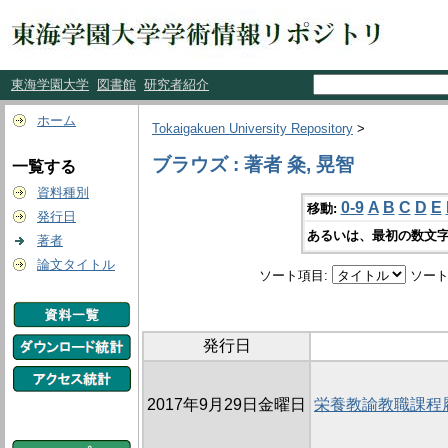
東海学園大学
図書館
研究者紹介
ホーム
Tokaigakuen University Repository
>
ブラウズ : 著者 粂, 晃智
一覧する
資料種別
0-9
A
B
C
D
E
移動:
発行日
あるいは、最初の数文字
著者
論文タイトル
ソート項目:
ソート
発行日
2017年9月29日金曜日
栄養教諭教職課程