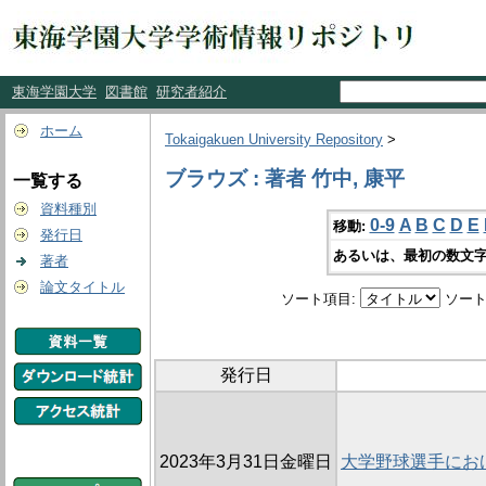
東海学園大学
図書館
研究者紹介
ホーム
Tokaigakuen University Repository
>
ブラウズ : 著者 竹中, 康平
一覧する
資料種別
0-9
A
B
C
D
E
移動:
発行日
あるいは、最初の数文字
著者
論文タイトル
ソート項目:
ソート
発行日
2023年3月31日金曜日
大学野球選手にお