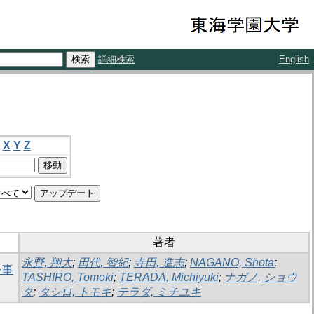
詳細検索
English
X
Y
Z
著者
永野, 翔大
;
田代, 智紀
;
寺田, 進志
;
NAGANO, Shota
;
を事
TASHIRO, Tomoki
;
TERADA, Michiyuki
;
ナガノ, ショウ
タ
;
タシロ, トモキ
;
テラダ, ミチユキ