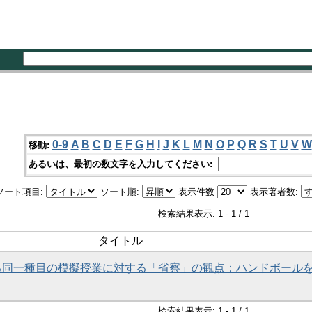
0-9
A
B
C
D
E
F
G
H
I
J
K
L
M
N
O
P
Q
R
S
T
U
V
W
移動:
あるいは、最初の数文字を入力してください:
ソート項目:
ソート順:
表示件数
表示著者数:
検索結果表示: 1 - 1 / 1
タイトル
る同一種目の模擬授業に対する「省察」の観点：ハンドボール
検索結果表示: 1 - 1 / 1