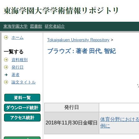
東海学園大学
図書館
研究者紹介
ホーム
Tokaigakuen University Repository
>
ブラウズ : 著者 田代, 智紀
一覧する
資料種別
発行日
著者
論文タイトル
発行日
体育分野におけ
2018年11月30日金曜日
例に