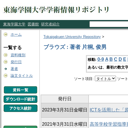
東海学園大学
図書館
研究者紹介
ホーム
Tokaigakuen University Repository
>
ブラウズ : 著者 片桐, 俊男
一覧する
資料種別
0-9
A
B
C
D
E
移動:
発行日
あるいは、最初の数文字
著者
論文タイトル
ソート項目:
ソート
発行日
2023年3月31日金曜日
ICTを活用した「
2021年3月31日水曜日
高等学校学習指導