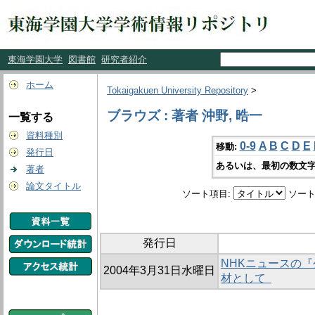
東海学園大学
図書館
研究者紹介
ホーム
Tokaigakuen University Repository
>
ブラウズ : 著者 沖野, 晧一
一覧する
資料種別
0-9
A
B
C
D
E
移動:
発行日
あるいは、最初の数文字
著者
論文タイトル
ソート項目:
ソート
発行日
NHKニュースの『
2004年3月31日水曜日
材として