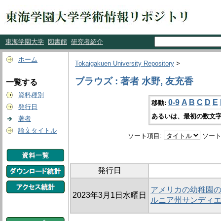
東海学園大学
図書館
研究者紹介
ホーム
Tokaigakuen University Repository
>
ブラウズ : 著者 水野, 友充香
一覧する
資料種別
0-9
A
B
C
D
E
移動:
発行日
あるいは、最初の数文字
著者
論文タイトル
ソート項目:
ソート
発行日
アメリカの幼稚園の
2023年3月1日水曜日
ルニア州サンディ