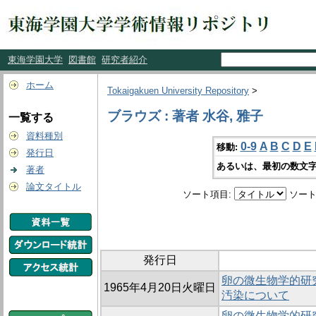
東海学園大学
図書館
研究者紹介
ホーム
Tokaigakuen University Repository
>
ブラウズ : 著者 水谷, 雅子
一覧する
資料種別
0-9
A
B
C
D
E
移動:
発行日
あるいは、最初の数文字
著者
論文タイトル
ソート項目:
ソート
発行日
卵の微生物学的研究
1965年4月20日火曜日
汚染について
卵の微生物学的研究