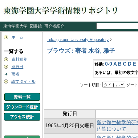
東海学園大学
図書館
研究者紹介
ホーム
Tokaigakuen University Repository
>
ブラウズ : 著者 水谷, 雅子
一覧する
資料種別
0-9
A
B
C
D
E
移動:
発行日
あるいは、最初の数文字
著者
論文タイトル
ソート項目:
ソート
発行日
卵の微生物学的研究
1965年4月20日火曜日
汚染について
卵の微生物学的研究