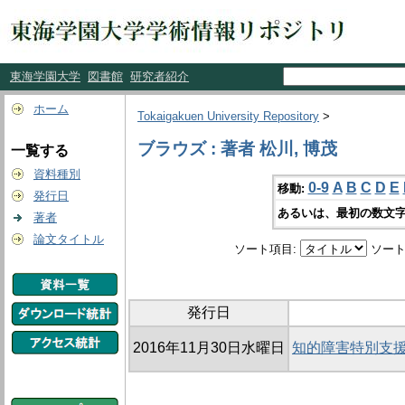
東海学園大学
図書館
研究者紹介
ホーム
Tokaigakuen University Repository
>
ブラウズ : 著者 松川, 博茂
一覧する
資料種別
0-9
A
B
C
D
E
移動:
発行日
あるいは、最初の数文字
著者
論文タイトル
ソート項目:
ソート
発行日
2016年11月30日水曜日
知的障害特別支