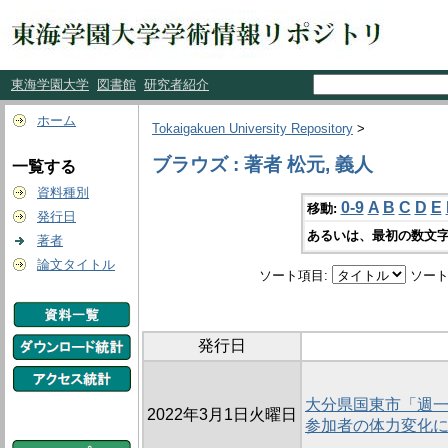
東海学園大学
図書館
研究者紹介
ホーム
Tokaigakuen University Repository
>
ブラウズ : 著者 松元, 義人
一覧する
資料種別
0-9
A
B
C
D
E
移動:
発行日
あるいは、最初の数文字
著者
論文タイトル
ソート項目:
ソート
発行日
大分県国東市「週一
2022年3月1日火曜日
参加者の体力変化