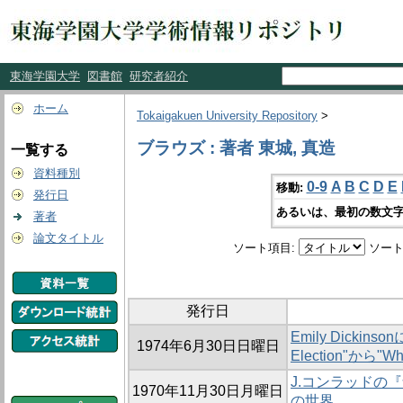
東海学園大学
図書館
研究者紹介
ホーム
Tokaigakuen University Repository
>
ブラウズ : 著者 東城, 真造
一覧する
資料種別
0-9
A
B
C
D
E
移動:
発行日
あるいは、最初の数文字
著者
論文タイトル
ソート項目:
ソート
発行日
Emily Dickins
1974年6月30日日曜日
Election"から"Whi
J.コンラッドの
1970年11月30日月曜日
の世界