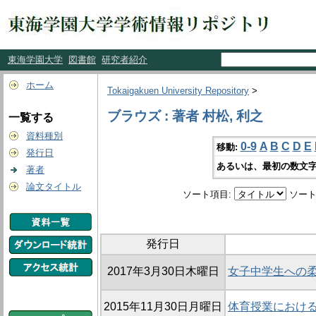
東海学園大学
図書館
研究者紹介
ホーム
Tokaigakuen University Repository
>
ブラウズ : 著者 村松, 利之
一覧する
資料種別
0-9
A
B
C
D
E
移動:
発行日
あるいは、最初の数文字
著者
論文タイトル
ソート項目:
ソート
発行日
2017年3月30日木曜日
女子中学生への
2015年11月30日月曜日
体育授業におけ