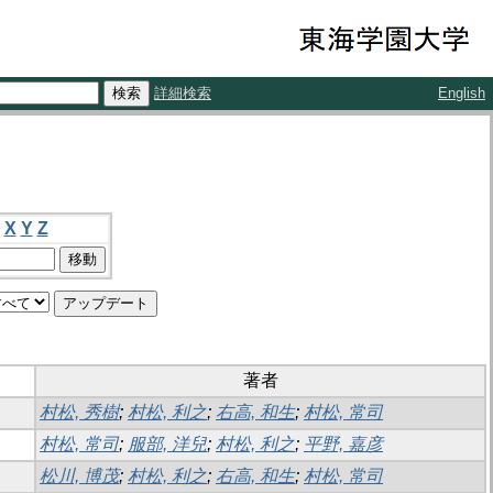
詳細検索
English
X
Y
Z
著者
村松, 秀樹
;
村松, 利之
;
右高, 和生
;
村松, 常司
村松, 常司
;
服部, 洋兒
;
村松, 利之
;
平野, 嘉彦
松川, 博茂
;
村松, 利之
;
右高, 和生
;
村松, 常司