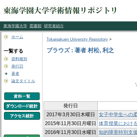
東海学園大学
図書館
研究者紹介
ホーム
Tokaigakuen University Repository
>
ブラウズ : 著者 村松, 利之
一覧する
資料種別
発行日
著者
論文タイトル
発行日
2017年3月30日木曜日
女子中学生への
2015年11月30日月曜日
体育授業におけ
2016年11月30日水曜日
知的障害特別支