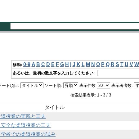
0-9
A
B
C
D
E
F
G
H
I
J
K
L
M
N
O
P
Q
R
S
T
U
V
W
移動:
あるいは、最初の数文字を入力してください:
ソート項目:
ソート順:
表示件数
表示著者数:
検索結果表示: 1 - 3 / 3
タイトル
柔道授業の実践と工夫
る安全な柔道授業の工夫
援学校での柔道授業の試み