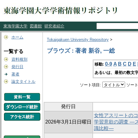
東海学園大学
図書館
研究者紹介
ホーム
Tokaigakuen University Repository
>
ブラウズ : 著者 新谷, 一総
一覧する
資料種別
0-9
A
B
C
D
E
移動:
発行日
あるいは、最初の数文字
著者
論文タイトル
ソート項目:
ソート
発行日
女性アスリートの
2026年3月1日日曜日
学習意欲の調査 ―
識比較―