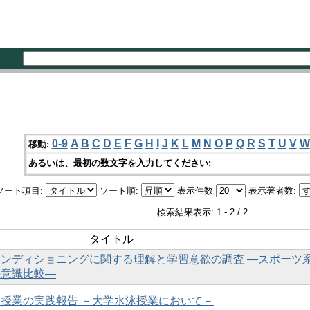
0-9
A
B
C
D
E
F
G
H
I
J
K
L
M
N
O
P
Q
R
S
T
U
V
W
移動:
あるいは、最初の数文字を入力してください:
ソート項目:
ソート順:
表示件数
表示著者数:
検索結果表示: 1 - 2 / 2
タイトル
ンディショニングに関する理解と学習意欲の調査 ―スポーツ
の意識比較―
授業の実践報告 －大学水泳授業において－