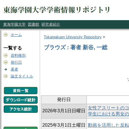
東海学園大学
図書館
研究者紹介
ホーム
Tokaigakuen University Repository
>
ブラウズ : 著者 新谷, 一総
一覧する
資料種別
発行日
著者
論文タイトル
発行日
女性アスリートのコ
2026年3月1日日曜日
学生における男女
2025年3月1日土曜日
動画を活用した反転