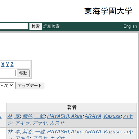
詳細検索
English
X
Y
Z
著者
系
林, 享
;
新谷, 一総
;
HAYASHI, Akira
;
ARAYA, Kazusa
;
ハヤ
シ, アキラ
;
アラヤ, カズサ
林, 享
;
新谷, 一総
;
HAYASHI, Akira
;
ARAYA, Kazusa
;
ハヤ
シ, アキラ
;
アラヤ, カズサ