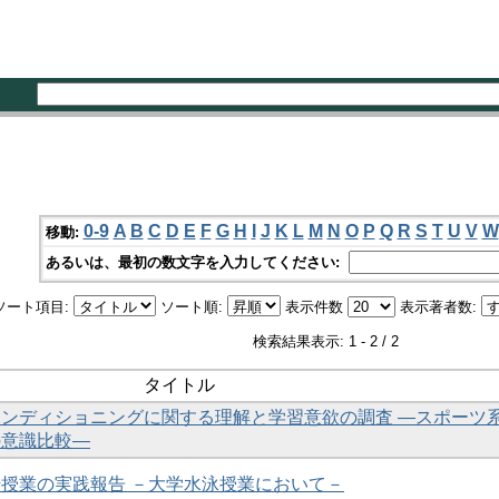
0-9
A
B
C
D
E
F
G
H
I
J
K
L
M
N
O
P
Q
R
S
T
U
V
W
移動:
あるいは、最初の数文字を入力してください:
ソート項目:
ソート順:
表示件数
表示著者数:
検索結果表示: 1 - 2 / 2
タイトル
ンディショニングに関する理解と学習意欲の調査 ―スポーツ
の意識比較―
授業の実践報告 －大学水泳授業において－