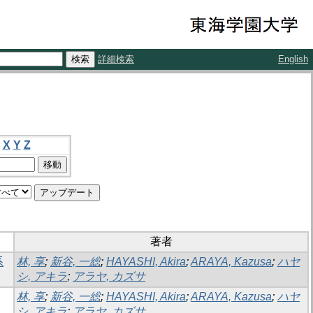
詳細検索
English
X
Y
Z
著者
系
林, 享
;
新谷, 一総
;
HAYASHI, Akira
;
ARAYA, Kazusa
;
ハヤ
シ, アキラ
;
アラヤ, カズサ
林, 享
;
新谷, 一総
;
HAYASHI, Akira
;
ARAYA, Kazusa
;
ハヤ
シ, アキラ
;
アラヤ, カズサ