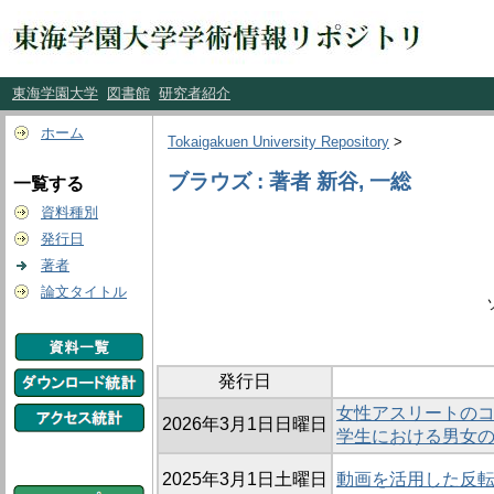
東海学園大学
図書館
研究者紹介
ホーム
Tokaigakuen University Repository
>
ブラウズ : 著者 新谷, 一総
一覧する
資料種別
発行日
著者
論文タイトル
発行日
女性アスリートのコ
2026年3月1日日曜日
学生における男女
2025年3月1日土曜日
動画を活用した反転