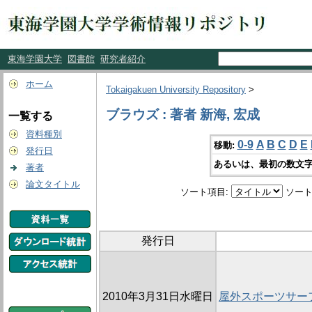
東海学園大学
図書館
研究者紹介
ホーム
Tokaigakuen University Repository
>
ブラウズ : 著者 新海, 宏成
一覧する
資料種別
0-9
A
B
C
D
E
移動:
発行日
あるいは、最初の数文字
著者
論文タイトル
ソート項目:
ソート
発行日
2010年3月31日水曜日
屋外スポーツサー