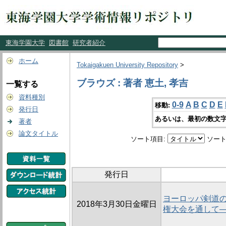
東海学園大学
図書館
研究者紹介
ホーム
Tokaigakuen University Repository
>
ブラウズ : 著者 恵土, 孝吉
一覧する
資料種別
0-9
A
B
C
D
E
移動:
発行日
あるいは、最初の数文字
著者
論文タイトル
ソート項目:
ソート
発行日
ヨーロッパ剣道の
2018年3月30日金曜日
権大会を通して