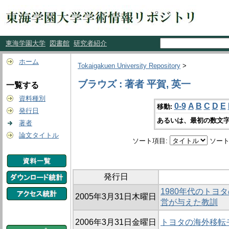
東海学園大学
図書館
研究者紹介
ホーム
Tokaigakuen University Repository
>
ブラウズ : 著者 平賀, 英一
一覧する
資料種別
0-9
A
B
C
D
E
移動:
発行日
あるいは、最初の数文字
著者
論文タイトル
ソート項目:
ソート
発行日
1980年代のトヨ
2005年3月31日木曜日
営が与えた教訓
2006年3月31日金曜日
トヨタの海外移転