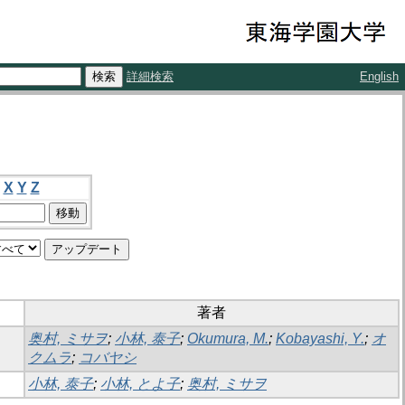
詳細検索
English
X
Y
Z
著者
奥村, ミサヲ
;
小林, 泰子
;
Okumura, M.
;
Kobayashi, Y.
;
オ
クムラ
;
コバヤシ
小林, 泰子
;
小林, とよ子
;
奥村, ミサヲ