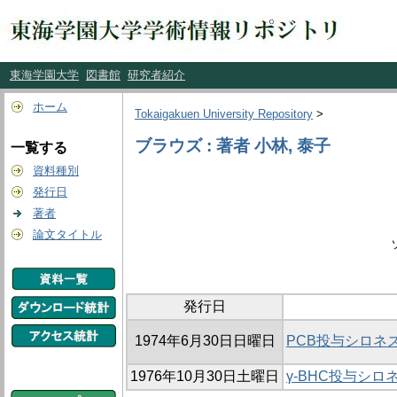
東海学園大学
図書館
研究者紹介
ホーム
Tokaigakuen University Repository
>
ブラウズ : 著者 小林, 泰子
一覧する
資料種別
発行日
著者
論文タイトル
発行日
1974年6月30日日曜日
PCB投与シロネ
1976年10月30日土曜日
γ-BHC投与シ