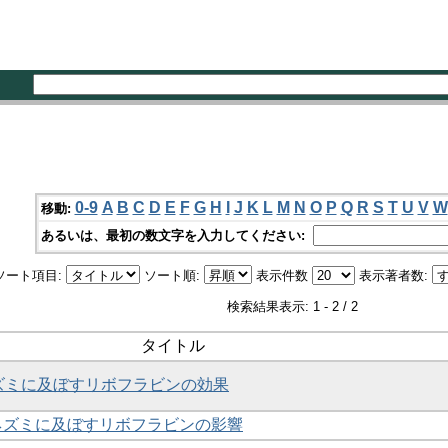
0-9
A
B
C
D
E
F
G
H
I
J
K
L
M
N
O
P
Q
R
S
T
U
V
W
移動:
あるいは、最初の数文字を入力してください:
ソート項目:
ソート順:
表示件数
表示著者数:
検索結果表示: 1 - 2 / 2
タイトル
ズミに及ぼすリボフラビンの効果
ロネズミに及ぼすリボフラビンの影響