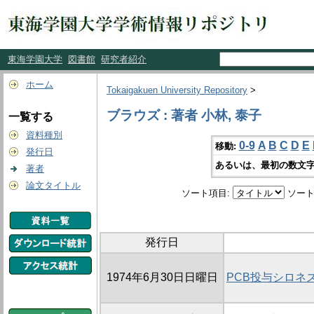
東海学園大学
図書館
研究者紹介
ホーム
Tokaigakuen University Repository
>
ブラウズ : 著者 小林, 泰子
一覧する
資料種別
0-9
A
B
C
D
E
移動:
発行日
あるいは、最初の数文字
著者
論文タイトル
ソート項目:
ソート
発行日
1974年6月30日日曜日
PCB投与シロネ