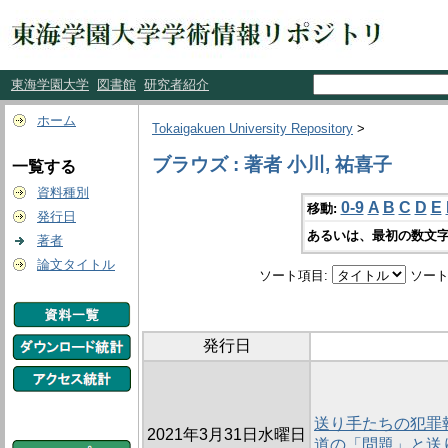
東海学園大学
図書館
研究者紹介
ホーム
Tokaigakuen University Repository
>
ブラウズ : 著者 小川, 祐喜子
一覧する
資料種別
0-9
A
B
C
D
E
移動:
発行日
あるいは、最初の数文字
著者
論文タイトル
ソート項目:
ソート
発行日
送り手たちの犯罪
2021年3月31日水曜日
道の「問題」と送