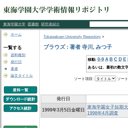
東海学園大学
図書館
研究者紹介
ホーム
Tokaigakuen University Repository
>
ブラウズ : 著者 寺川, みつ子
一覧する
資料種別
0-9
A
B
C
D
E
移動:
発行日
あるいは、最初の数文字
著者
論文タイトル
ソート項目:
ソート
発行日
東海学園女子短期大
1999年3月5日金曜日
1998年4月調査