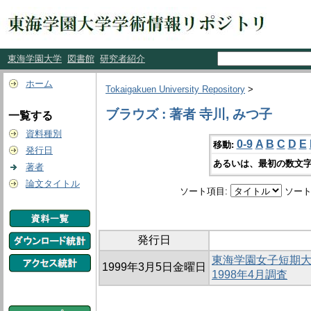
東海学園大学
図書館
研究者紹介
ホーム
Tokaigakuen University Repository
>
ブラウズ : 著者 寺川, みつ子
一覧する
資料種別
0-9
A
B
C
D
E
移動:
発行日
あるいは、最初の数文字
著者
論文タイトル
ソート項目:
ソート
発行日
東海学園女子短期大
1999年3月5日金曜日
1998年4月調査