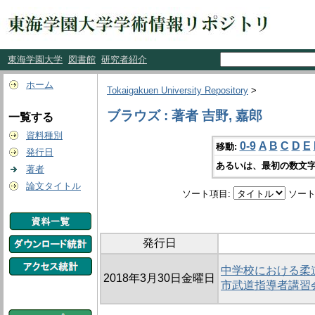
東海学園大学
図書館
研究者紹介
ホーム
Tokaigakuen University Repository
>
ブラウズ : 著者 吉野, 嘉郎
一覧する
資料種別
0-9
A
B
C
D
E
移動:
発行日
あるいは、最初の数文字
著者
論文タイトル
ソート項目:
ソート
発行日
中学校における柔
2018年3月30日金曜日
市武道指導者講習