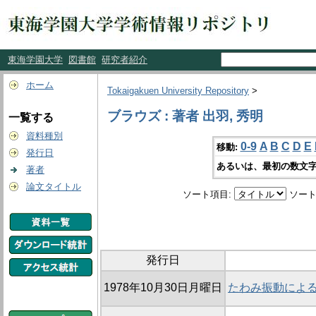
東海学園大学
図書館
研究者紹介
ホーム
Tokaigakuen University Repository
>
ブラウズ : 著者 出羽, 秀明
一覧する
資料種別
0-9
A
B
C
D
E
移動:
発行日
あるいは、最初の数文字
著者
論文タイトル
ソート項目:
ソート
発行日
1978年10月30日月曜日
たわみ振動によ