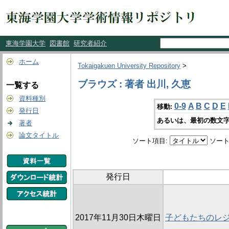
東海学園大学
図書館
研究者紹介
ホーム
Tokaigakuen University Repository
>
ブラウズ : 著者 出川, 久恵
一覧する
資料種別
0-9
A
B
C
D
E
移動:
発行日
あるいは、最初の数文字
著者
論文タイトル
ソート項目:
ソート
発行日
2017年11月30日木曜日
子どもたちのレ